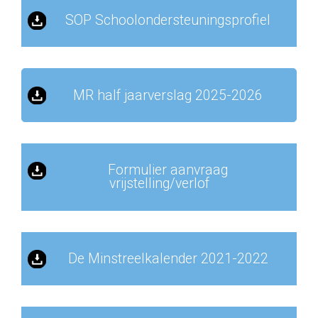
SOP Schoolondersteuningsprofiel
MR half jaarverslag 2025-2026
Formulier aanvraag
vrijstelling/verlof
De Minstreelkalender 2021-2022