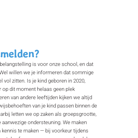
Toggle n
nmelden?
belangstelling is voor onze school, en dat
el willen we je informeren dat sommige
ol zitten. Is je kind geboren in 2020,
r op dit moment helaas geen plek
ren van andere leeftijden kijken we altijd
wijsbehoeften van je kind passen binnen de
rbij letten we op zaken als groepsgrootte,
de aanwezige ondersteuning. We maken
kennis te maken — bij voorkeur tijdens