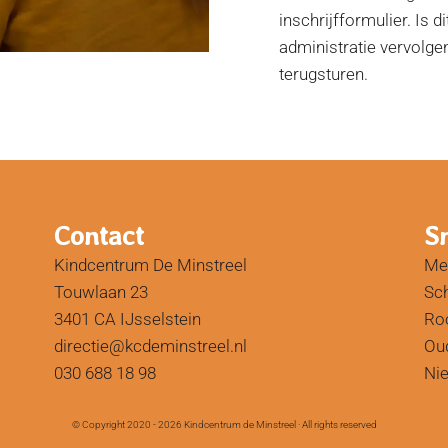
inschrijfformulier. Is d
administratie vervolgen
terugsturen.
Contact
S
Kindcentrum De Minstreel
Mel
Touwlaan 23
Sc
3401 CA IJsselstein
Ro
directie@kcdeminstreel.nl
Ou
030 688 18 98
Ni
© Copyright 2020 - 2026
Kindcentrum de Minstreel
· All rights reserved