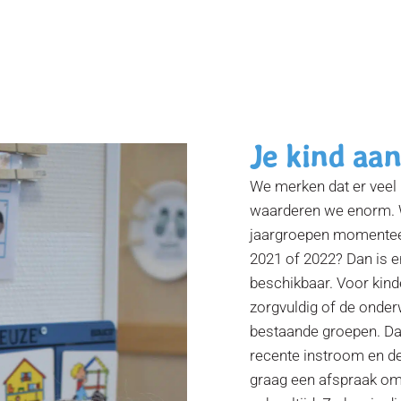
Je kind aa
We merken dat er veel 
waarderen we enorm. W
jaargroepen momenteel v
2021 of 2022? Dan is e
beschikbaar. Voor kinde
zorgvuldig of de onder
bestaande groepen. Daa
recente instroom en 
graag een afspraak om 