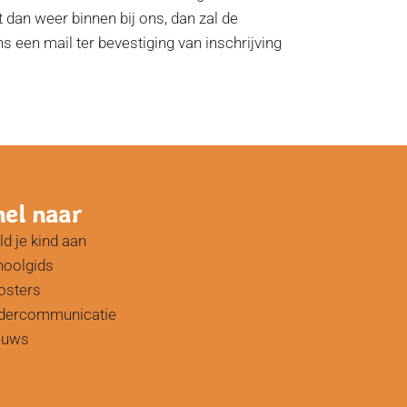
it dan weer binnen bij ons, dan zal de
s een mail ter bevestiging van inschrijving
nel naar
d je kind aan
hoolgids
osters
dercommunicatie
euws