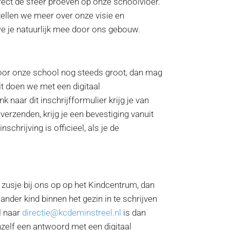
irect de sfeer proeven op onze schoolvloer.
tellen we meer over onze visie en
e je natuurlijk mee door ons gebouw.
oor onze school nog steeds groot, dan mag
Dit doen we met een digitaal
nk naar dit inschrijfformulier krijg je van
 verzenden, krijg je een bevestiging vanuit
nschrijving is officieel, als je de
of zusje bij ons op op het Kindcentrum, dan
nder kind binnen het gezin in te schrijven
l naar
directie@kcdeminstreel.nl
is dan
nzelf een antwoord met een digitaal