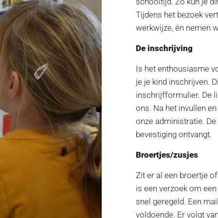
schooltijd. Zo kun je d
Tijdens het bezoek ver
werkwijze, én nemen w
De inschrijving
Is het enthousiasme v
je je kind inschrijven. 
inschrijfformulier. De li
ons. Na het invullen en
onze administratie. De i
bevestiging ontvangt.
Broertjes/zusjes
Zit er al een broertje 
is een verzoek om een a
snel geregeld. Een mai
voldoende. Er volgt va