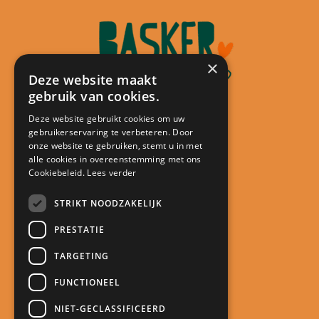
×
Deze website maakt
gebruik van cookies.
Deze website gebruikt cookies om uw
gebruikerservaring te verbeteren. Door
Contact
onze website te gebruiken, stemt u in met
alle cookies in overeenstemming met ons
Kindcentrum De Minstreel
Cookiebeleid.
Lees verder
Touwlaan 23
3401 CA IJsselstein
STRIKT NOODZAKELIJK
directie@kcdeminstreel.nl
PRESTATIE
030 688 18 98
TARGETING
Snel naar
FUNCTIONEEL
Meld je kind aan
NIET-GECLASSIFICEERD