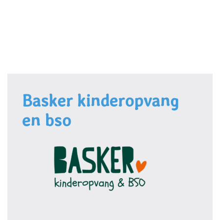
Door
Kindcentrum de Minstreel
naar
de
Toggle 
hoofd
inhoud
Basker kinderopvang
en bso