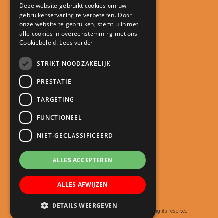
Deze website gebruikt cookies om uw
gebruikerservaring te verbeteren. Door
Contact
onze website te gebruiken, stemt u in met
alle cookies in overeenstemming met ons
Kindcentrum De Minstreel
Cookiebeleid.
Lees verder
Touwlaan 23
3401 CA IJsselstein
STRIKT NOODZAKELIJK
directie@kcdeminstreel.nl
PRESTATIE
030 688 18 98
TARGETING
Snel naar
FUNCTIONEEL
Meld je kind aan
NIET-GECLASSIFICEERD
Schoolgids
Roosters
ALLES ACCEPTEREN
Oudercommunicatie
ALLES AFWIJZEN
Nieuws
DETAILS WEERGEVEN
© Copyright 2020 - 2026
Kindcentrum de Minstreel
· All rights reserved