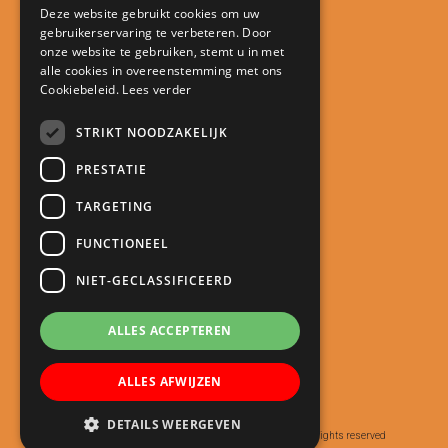
Deze website gebruikt cookies om uw
gebruikerservaring te verbeteren. Door
Contact
onze website te gebruiken, stemt u in met
alle cookies in overeenstemming met ons
Kindcentrum De Minstreel
Cookiebeleid.
Lees verder
Touwlaan 23
3401 CA IJsselstein
STRIKT NOODZAKELIJK
directie@kcdeminstreel.nl
PRESTATIE
030 688 18 98
TARGETING
Snel naar
FUNCTIONEEL
Meld je kind aan
NIET-GECLASSIFICEERD
Schoolgids
Roosters
ALLES ACCEPTEREN
Oudercommunicatie
ALLES AFWIJZEN
Nieuws
DETAILS WEERGEVEN
© Copyright 2020 - 2026
Kindcentrum de Minstreel
· All rights reserved