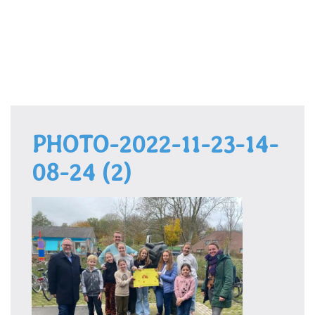
Door
Kindcentrum de Minstreel
naar
de
Toggle 
hoofd
inhoud
PHOTO-2022-11-23-14-
08-24 (2)