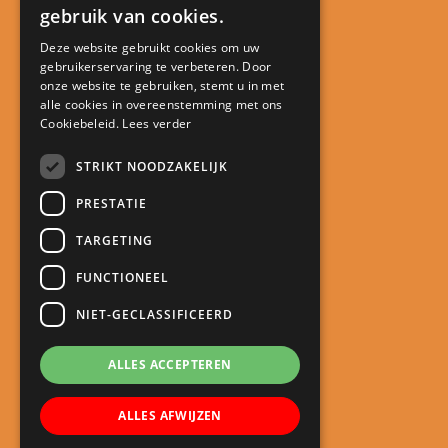
gebruik van cookies.
Deze website gebruikt cookies om uw
gebruikerservaring te verbeteren. Door
Contact
onze website te gebruiken, stemt u in met
alle cookies in overeenstemming met ons
Kindcentrum De Minstreel
Cookiebeleid.
Lees verder
Touwlaan 23
3401 CA IJsselstein
STRIKT NOODZAKELIJK
directie@kcdeminstreel.nl
PRESTATIE
030 688 18 98
TARGETING
Snel naar
FUNCTIONEEL
Meld je kind aan
NIET-GECLASSIFICEERD
Schoolgids
Roosters
ALLES ACCEPTEREN
Oudercommunicatie
ALLES AFWIJZEN
Nieuws