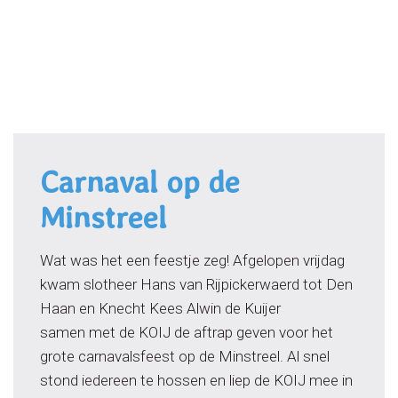
Door
Kindcentrum de Minstreel
naar
de
Toggle 
hoofd
inhoud
Carnaval op de
Minstreel
Wat was het een feestje zeg! Afgelopen vrijdag
kwam slotheer Hans van Rijpickerwaerd tot Den
Haan en Knecht Kees Alwin de Kuijer
samen met de KOIJ de aftrap geven voor het
grote carnavalsfeest op de Minstreel. Al snel
stond iedereen te hossen en liep de KOIJ mee in