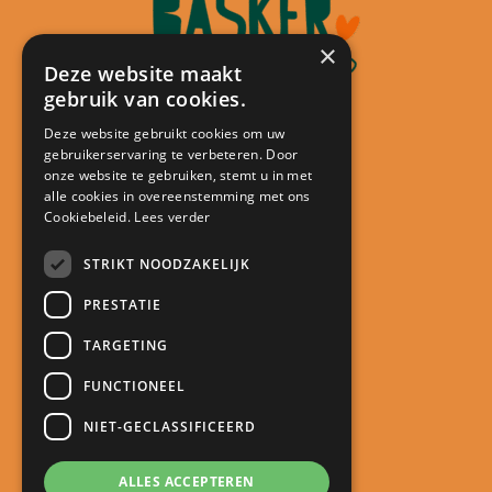
×
Deze website maakt
gebruik van cookies.
Deze website gebruikt cookies om uw
gebruikerservaring te verbeteren. Door
Contact
onze website te gebruiken, stemt u in met
alle cookies in overeenstemming met ons
Kindcentrum De Minstreel
Cookiebeleid.
Lees verder
Touwlaan 23
3401 CA IJsselstein
STRIKT NOODZAKELIJK
directie@kcdeminstreel.nl
PRESTATIE
030 688 18 98
TARGETING
Snel naar
FUNCTIONEEL
Meld je kind aan
NIET-GECLASSIFICEERD
Schoolgids
Roosters
ALLES ACCEPTEREN