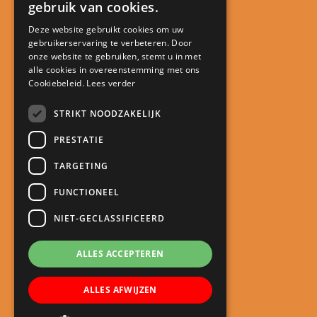
gebruik van cookies.
Deze website gebruikt cookies om uw
gebruikerservaring te verbeteren. Door
Contact
onze website te gebruiken, stemt u in met
alle cookies in overeenstemming met ons
Kindcentrum De Minstreel
Cookiebeleid.
Lees verder
Touwlaan 23
3401 CA IJsselstein
STRIKT NOODZAKELIJK
directie@kcdeminstreel.nl
PRESTATIE
030 688 18 98
TARGETING
Snel naar
FUNCTIONEEL
Meld je kind aan
NIET-GECLASSIFICEERD
Schoolgids
Roosters
ALLES ACCEPTEREN
Oudercommunicatie
ALLES AFWIJZEN
Nieuws