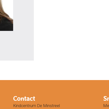
Contact
S
Kindcentrum De Minstreel
Mel