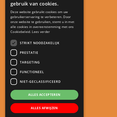
gebruik van cookies.
Deze website gebruikt cookies om uw
gebruikerservaring te verbeteren. Door
Contact
onze website te gebruiken, stemt u in met
alle cookies in overeenstemming met ons
Kindcentrum De Minstreel
Cookiebeleid.
Lees verder
Touwlaan 23
3401 CA IJsselstein
STRIKT NOODZAKELIJK
directie@kcdeminstreel.nl
PRESTATIE
030 688 18 98
TARGETING
Snel naar
FUNCTIONEEL
Meld je kind aan
NIET-GECLASSIFICEERD
Schoolgids
Roosters
ALLES ACCEPTEREN
Oudercommunicatie
ALLES AFWIJZEN
Nieuws