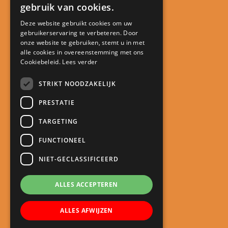
gebruik van cookies.
Deze website gebruikt cookies om uw
gebruikerservaring te verbeteren. Door
Contact
onze website te gebruiken, stemt u in met
alle cookies in overeenstemming met ons
Kindcentrum De Minstreel
Cookiebeleid.
Lees verder
Touwlaan 23
3401 CA IJsselstein
STRIKT NOODZAKELIJK
directie@kcdeminstreel.nl
PRESTATIE
030 688 18 98
TARGETING
Snel naar
FUNCTIONEEL
Meld je kind aan
NIET-GECLASSIFICEERD
Schoolgids
Roosters
ALLES ACCEPTEREN
Oudercommunicatie
ALLES AFWIJZEN
Nieuws