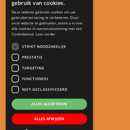
gebruik van cookies.
Deze website gebruikt cookies om uw
gebruikerservaring te verbeteren. Door
Contact
onze website te gebruiken, stemt u in met
alle cookies in overeenstemming met ons
Kindcentrum De Minstreel
Cookiebeleid.
Lees verder
Touwlaan 23
3401 CA IJsselstein
STRIKT NOODZAKELIJK
directie@kcdeminstreel.nl
PRESTATIE
030 688 18 98
TARGETING
Snel naar
FUNCTIONEEL
Meld je kind aan
NIET-GECLASSIFICEERD
Schoolgids
Roosters
ALLES ACCEPTEREN
Oudercommunicatie
ALLES AFWIJZEN
Nieuws